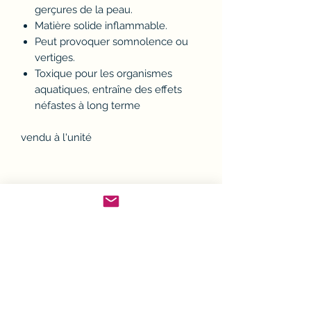
gerçures de la peau.
Matière solide inflammable.
Peut provoquer somnolence ou
vertiges.
Toxique pour les organismes
aquatiques, entraîne des effets
néfastes à long terme
vendu à l'unité
Politique d'échange ou
remboursement (avoir)
Si un article ne convient pas, il est
Conditions Générales de
possible de l'échanger ou d'en
demander le remboursement.
Ventes