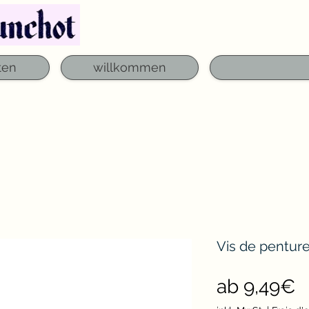
Telefon: 03 29 06 61 50
qfounchot88@gmai
ten
willkommen
Vis de penture
S
ab
9,49€