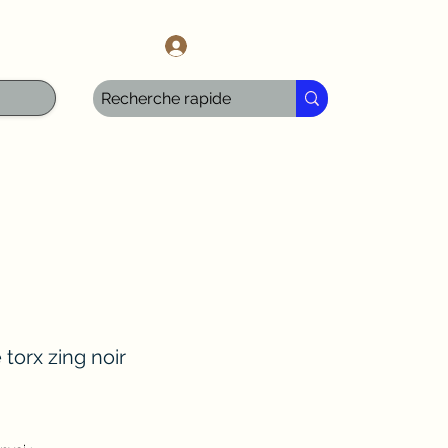
l.com
Anmelden
 torx zing noir
ale-