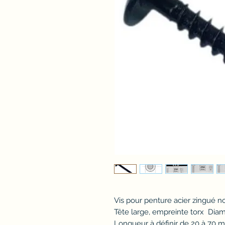
Vis pour penture acier zingué no
Tête large, empreinte torx Dia
Longueur à définir de 20 à 70 