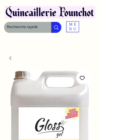
ME
NU