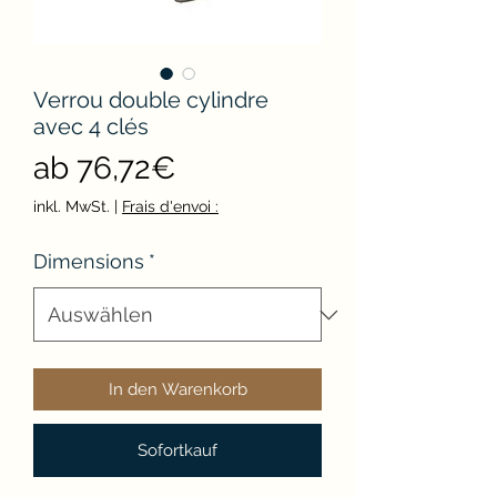
Verrou double cylindre
avec 4 clés
Sale-
ab
76,72€
Preis
inkl. MwSt.
|
Frais d'envoi :
Dimensions
*
In den Warenkorb
Sofortkauf