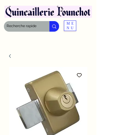
ME
NU