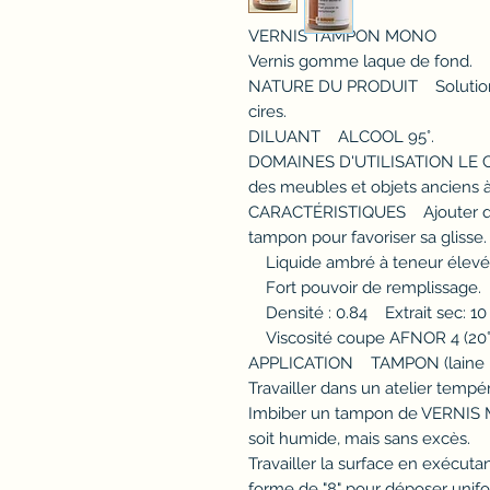
VERNIS TAMPON MONO
Vernis gomme laque de fond.
NATURE DU PRODUIT Solution 
cires.
DILUANT ALCOOL 95°.
DOMAINES D'UTILISATION LE C
des meubles et objets anciens 
CARACTÉRISTIQUES Ajouter qu
tampon pour favoriser sa glisse.
Liquide ambré à teneur élevée
Fort pouvoir de remplissage.
Densité : 0.84 Extrait sec: 10
Viscosité coupe AFNOR 4 (20°C
APPLICATION TAMPON (laine rec
Travailler dans un atelier tempé
Imbiber un tampon de VERNIS MO
soit humide, mais sans excès.
Travailler la surface en exécut
forme de "8" pour déposer unif