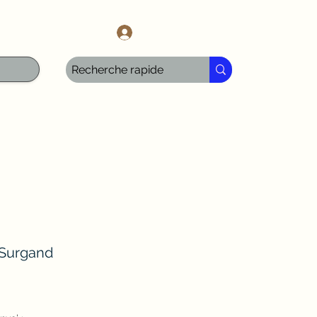
l.com
Anmelden
Surgand
Sale-