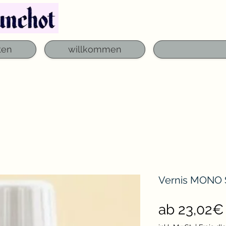
Telefon: 03 29 06 61 50
qfounchot88@gmai
ten
willkommen
Vernis MONO 
ab
23,02€