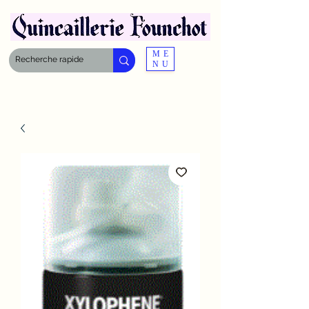
ME
NU