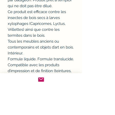
par badigeon. Produit prêt à l’emploi
qui ne doit pas être dilué.
Ce produit est efficace contre les
insectes de bois secs à larves
xylophages (Capricornes, Lyctus,
Vrillettes) ainsi que contre les
termites dans le bois.
Tous les meubles anciens ou
contemporains et objets d’art en bois.
Intérieur.
Formule liquide. Formule translucide.
Compatible avec les produits
d’impression et de finition (teintures,
vernis, lasures, peintures,
vitrificateurs). Séchage rapide.
Rendement :
5m²/L en préventif (bois sains),
3m²/L en curatif (bois attaqués).
vendu à l'unité