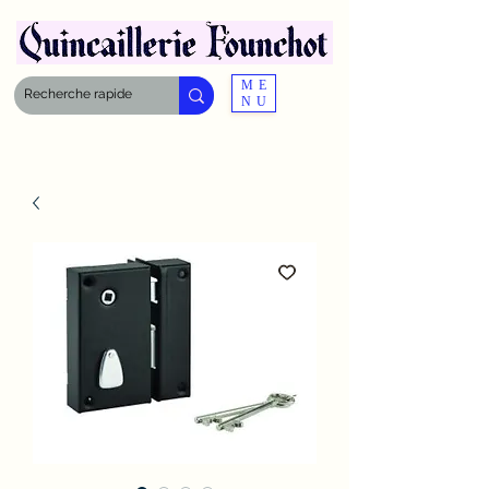
ME
NU