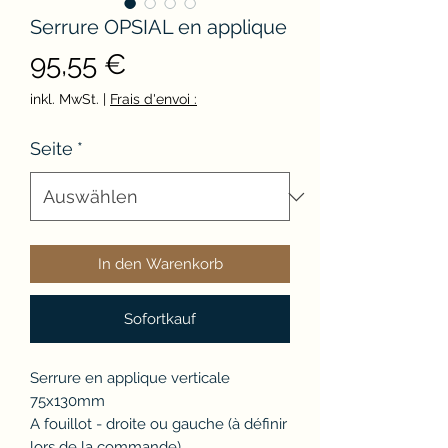
Serrure OPSIAL en applique
Preis
95,55 €
inkl. MwSt.
|
Frais d'envoi :
Seite
*
In den Warenkorb
Sofortkauf
Serrure en applique verticale
75x130mm
A fouillot - droite ou gauche (à définir
lors de la commande)