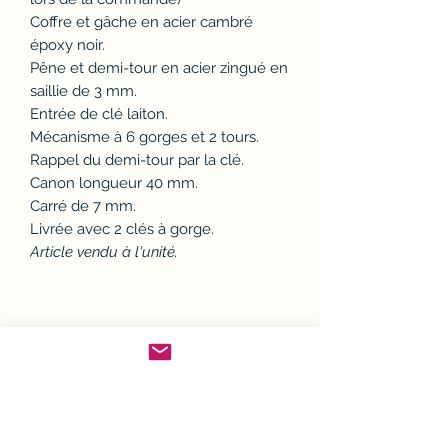
Coffre et gâche en acier cambré
époxy noir.
Pêne et demi-tour en acier zingué en
saillie de 3 mm.
Entrée de clé laiton.
Mécanisme à 6 gorges et 2 tours.
Rappel du demi-tour par la clé.
Canon longueur 40 mm.
Carré de 7 mm.
Livrée avec 2 clés à gorge.
Article vendu à l'unité.
Politique d'échange ou
remboursement (avoir)
Si un article ne convient pas, il est
Conditions de Livraison
possible de l'échanger ou d'en