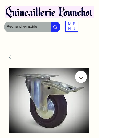
ME
NU