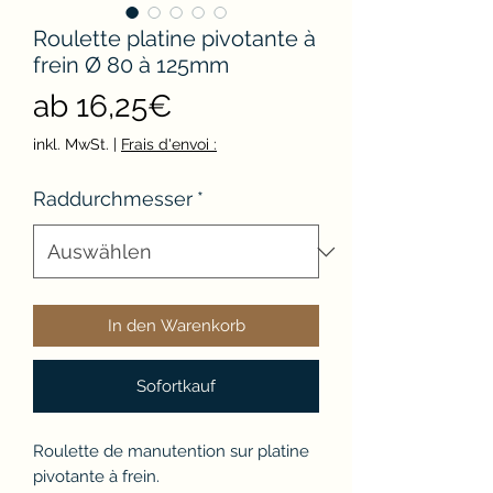
Roulette platine pivotante à
frein Ø 80 à 125mm
Sale-
ab
16,25€
Preis
inkl. MwSt.
|
Frais d'envoi :
Raddurchmesser
*
In den Warenkorb
Sofortkauf
Roulette de manutention sur platine
pivotante à frein.