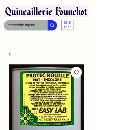
ME
NU