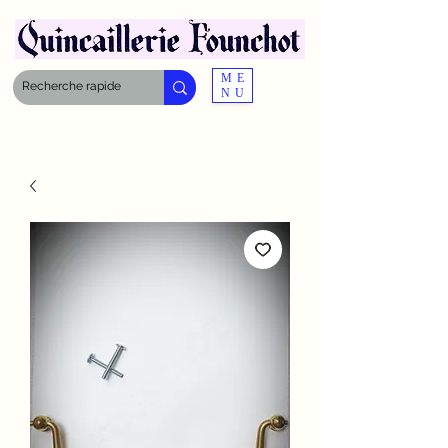
ME
NU