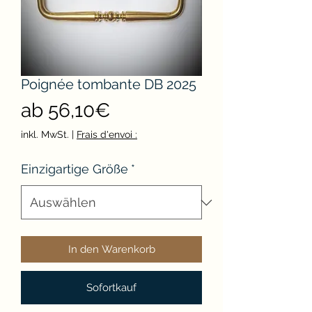
Poignée tombante DB 2025
Sale-
ab
56,10€
Preis
inkl. MwSt.
|
Frais d'envoi :
Einzigartige Größe
*
In den Warenkorb
Sofortkauf