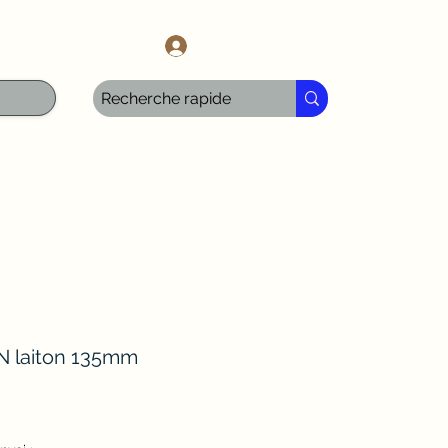
l.com
Anmelden
N laiton 135mm
Sale-