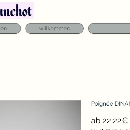
Telefon: 03 29 06 61 50
qfounchot88@gmai
ten
willkommen
Poignée DINA
ab
22,22€