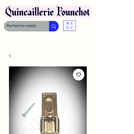
ME
NU