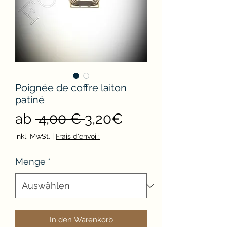
Poignée de coffre laiton
patiné
Standardpreis
Sale-
ab
 4,00 € 
3,20€
Preis
inkl. MwSt.
|
Frais d'envoi :
Menge
*
In den Warenkorb