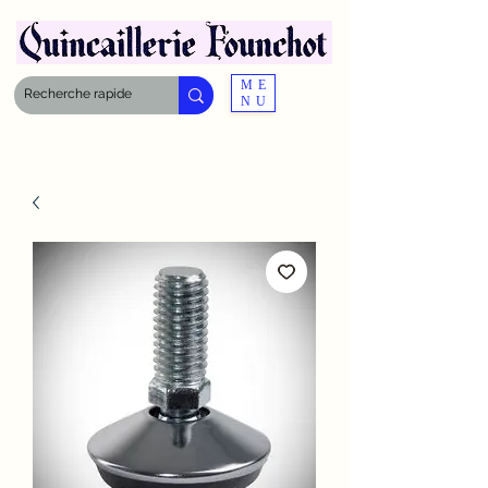
ME
NU