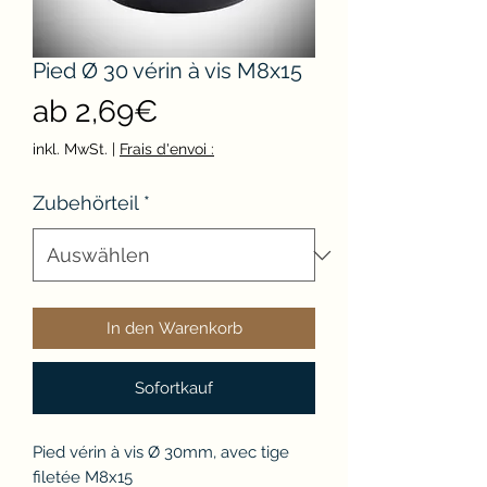
Pied Ø 30 vérin à vis M8x15
Sale-
ab
2,69€
Preis
inkl. MwSt.
|
Frais d'envoi :
Zubehörteil
*
In den Warenkorb
Sofortkauf
Pied vérin à vis Ø 30mm, avec tige
filetée M8x15