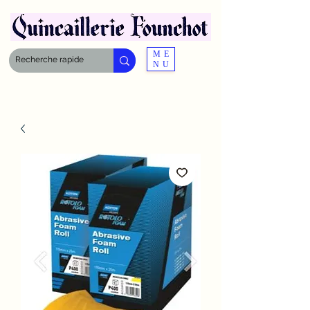
ME
NU