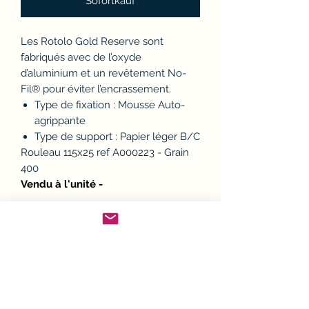
Sofortkauf
Les Rotolo Gold Reserve sont
fabriqués avec de l’oxyde
d’aluminium et un revêtement No-
Fil® pour éviter l’encrassement.
Type de fixation : Mousse Auto-
agrippante
Type de support : Papier léger B/C
Rouleau 115x25 ref A000223 - Grain
400
Vendu à l'unité -
Politique d'échange ou
remboursement (avoir)
Si un article ne convient pas, il est