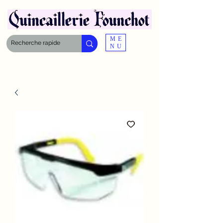
ME
NU