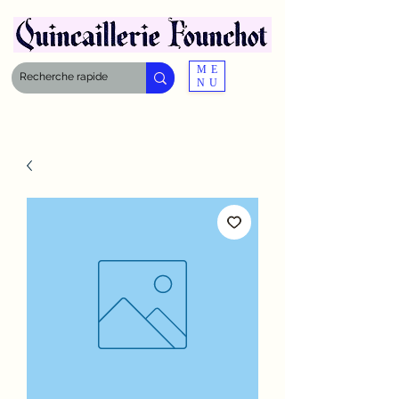
ME
NU