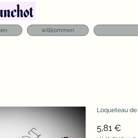
Telefon: 03 29 06 61 50
qfounchot88@gmai
ten
willkommen
Loqueteau de 
Prei
5,81 €