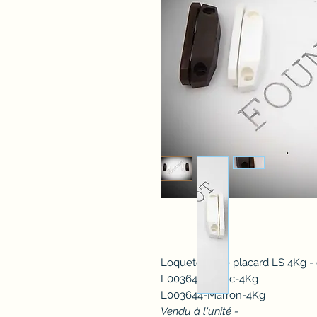
Loqueteau de placard LS 4Kg 
L003644-Blanc-4Kg
L003644-Marron-4Kg
Vendu à l'unité -