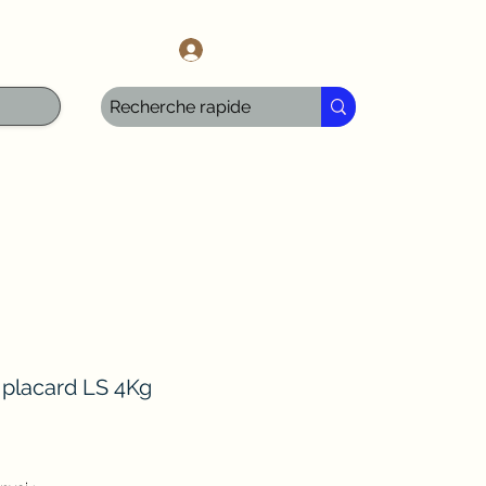
l.com
Anmelden
placard LS 4Kg
s