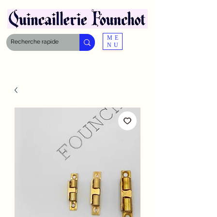
ME
NU