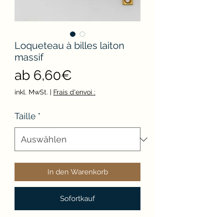
Loqueteau à billes laiton
massif
Sale-
ab
6,60€
Preis
inkl. MwSt.
|
Frais d'envoi :
Taille
*
In den Warenkorb
Sofortkauf