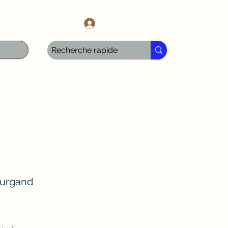
l.com
Anmelden
urgand
Sale-