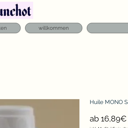
Telefon: 03 29 06 61 50
qfounchot88@gmai
ten
willkommen
Huile MONO S
ab
16,89€