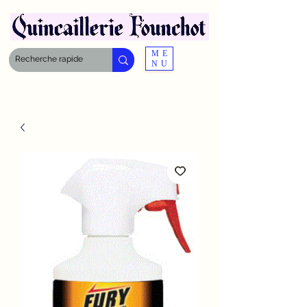
ME
NU