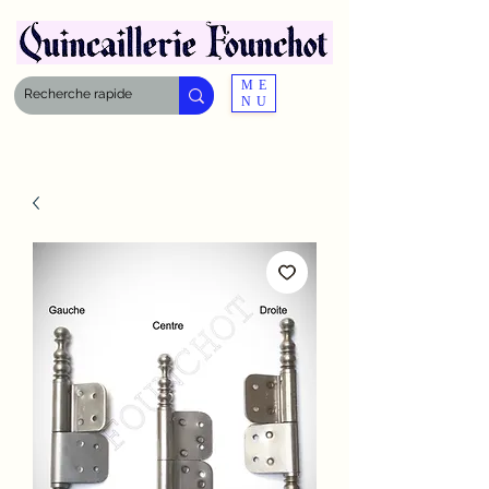
ME
NU