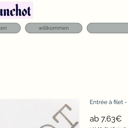
Telefon: 03 29 06 61 50
qfounchot88@gmai
ten
willkommen
Entrée à filet
S
ab
7,63€