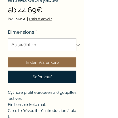
entrées débrayables
Sale-
ab
44,69€
Preis
inkl. MwSt.
|
Frais d'envoi :
Dimensions
*
In den Warenkorb
Sofortkauf
Cylindre profil européen à 6 goupilles
actives.
Finition : nickelé mat.
Clé dite "réversible", introduction à pla
t.