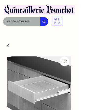
ME
NU