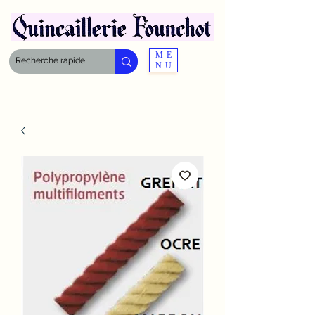
ME
NU