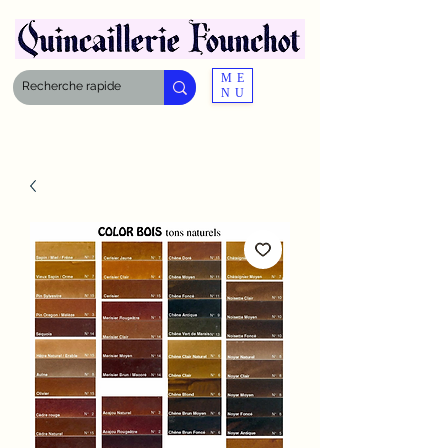
ME
NU