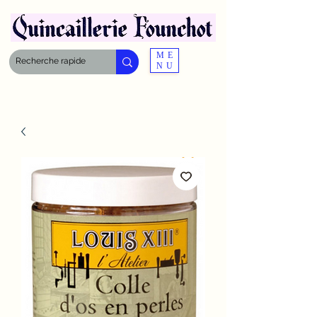
ME
NU