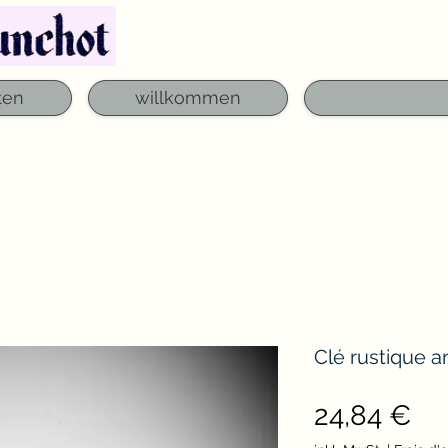
Telefon: 03 29 06 61 50
qfounchot88@gmai
ten
willkommen
Clé rustique a
Pre
24,84 €