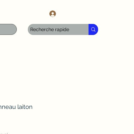
l.com
Anmelden
nneau laiton
is