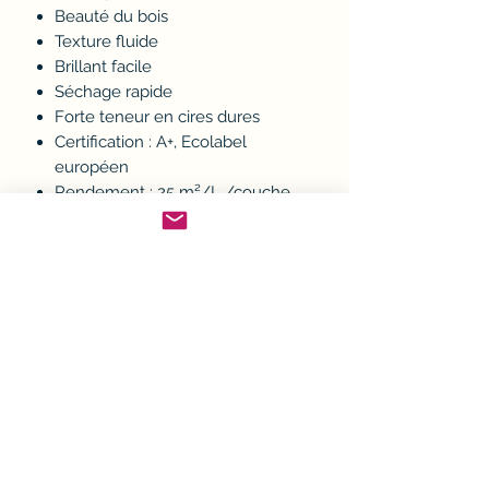
Beauté du bois
Texture fluide
Brillant facile
Séchage rapide
Forte teneur en cires dures
Certification : A+, Ecolabel
européen
Rendement : 25 m²/L /couche
Vendu à l'unité - Teinte incolore
Politique d'échange ou
remboursement (avoir)
Si un article ne convient pas, il est
Conditions de Livraison
possible de l'échanger ou d'en
demander le remboursement.