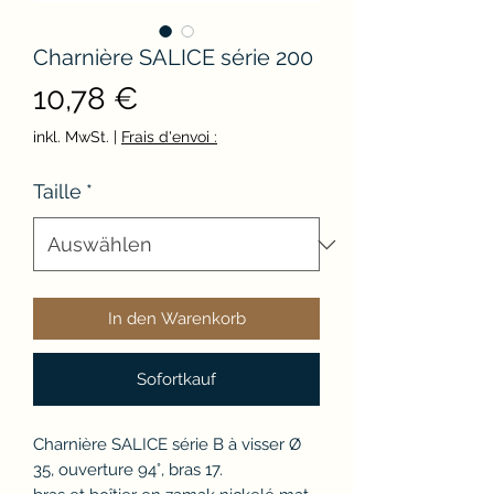
Charnière SALICE série 200
Preis
10,78 €
inkl. MwSt.
|
Frais d'envoi :
Taille
*
In den Warenkorb
Sofortkauf
Charnière SALICE série B à visser Ø
35, ouverture 94°, bras 17.