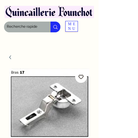
ME
NU