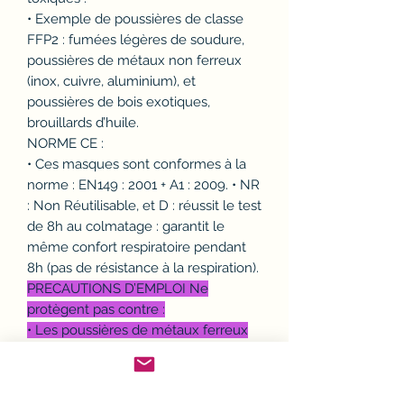
• Exemple de poussières de classe
FFP2 : fumées légères de soudure,
poussières de métaux non ferreux
(inox, cuivre, aluminium), et
poussières de bois exotiques,
brouillards d’huile.
NORME CE :
• Ces masques sont conformes à la
norme : EN149 : 2001 + A1 : 2009. • NR
: Non Réutilisable, et D : réussit le test
de 8h au colmatage : garantit le
même confort respiratoire pendant
8h (pas de résistance à la respiration).
PRECAUTIONS D’EMPLOI Ne
protègent pas contre :
• Les poussières de métaux ferreux
toxiques : cuivre, aluminium, amiante,
…
• Les poussières très fines. • Les gaz