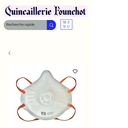
ME
NU