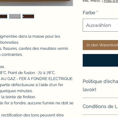
inkl. MwSt.
|
Frais d'e
Farbe
*
Auswählen
gmentée dans la masse pour les
itionnelles.
In den Warenkor
, fissures, cavités des meubles vernis
 contraintes.
as.
°C. Point de fusion : 72 à 78°C.
AU GAZ - FER À FONDRE ELECTRIQUE.
Politique d'éc
artie défectueuse à l'aide d'un fer
(avoir)
r quelques minutes.
 la teinte de finition.
Si un article ne con
 le fer à fondre, aucune fumée ne doit se
Conditions de L
l'échanger ou d'e
Modalités de retour
ectification des tons peuvent être
Sauf exceptions, t
Avant tout retour, l