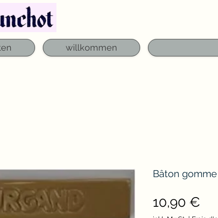
Telefon: 03 29 06 61 50
qfounchot88@gmai
ten
willkommen
Bâton gomme l
Pre
10,90 €