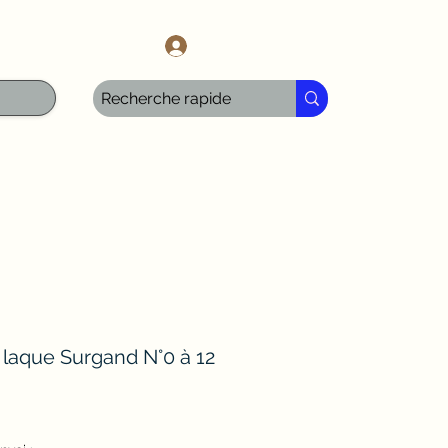
l.com
Anmelden
aque Surgand N°0 à 12
is