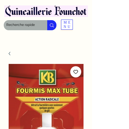
ME
NU