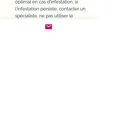
optimal en cas d'infestation, si
l'infestation persiste, contacter un
spécialiste, ne pas utiliser le
produit en continu, se laver les
mains et la peau exposée après
utilisation du produit, ne pas
appliquer le produit à proximité de
denrées alimentaires, surfaces ou
ustensiles destinées à la
consommation
Utilisez les produits biocides avec
précaution.
Avant toute utilisation, lisez
l'étiquette et les informations
concernant le produit.
Dangereux. respectez les
précautions d'emploi.
3121970202229