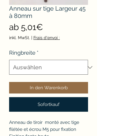
Anneau sur tige Largeur 45
à 80mm
Sale-
ab
5,01€
Preis
inkl. MwSt.
|
Frais d'envoi :
Ringbreite
*
In den Warenkorb
Sofortkauf
Anneau de tiroir monté avec tige
filétée et écrou M5 pour fixation