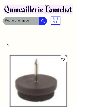
ME
NU