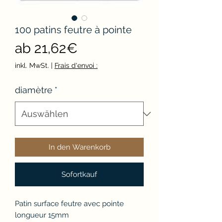
100 patins feutre à pointe
Sale-
ab
21,62€
Preis
inkl. MwSt.
|
Frais d'envoi :
diamètre
*
In den Warenkorb
Sofortkauf
Patin surface feutre avec pointe
longueur 15mm