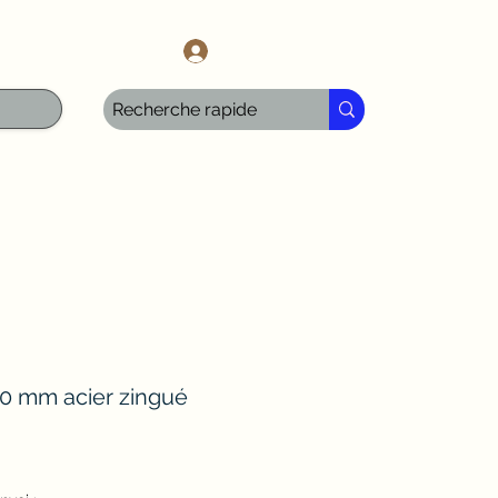
l.com
Anmelden
50 mm acier zingué
ale-