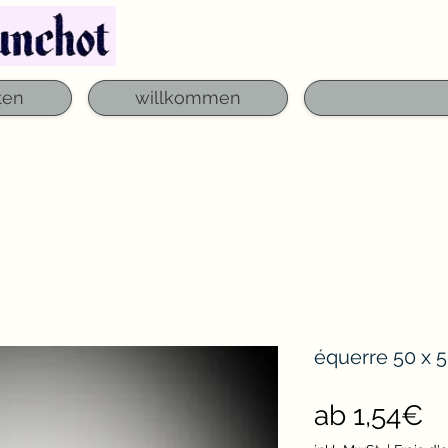
Telefon: 03 29 06 61 50
qfounchot88@gmai
ten
willkommen
équerre 50 x 
S
ab
1,54€