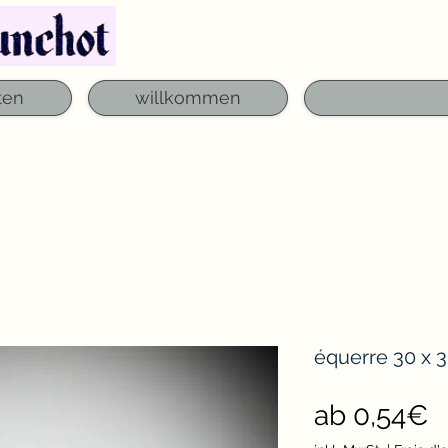
Telefon: 03 29 06 61 50
qfounchot88@gmai
ten
willkommen
équerre 30 x 
S
ab
0,54€