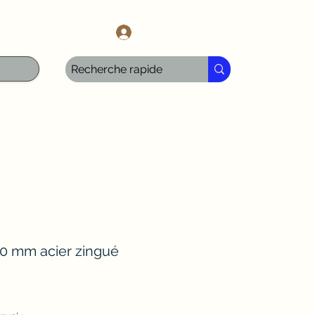
l.com
Anmelden
30 mm acier zingué
ale-