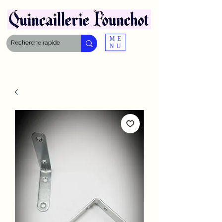
ME
NU