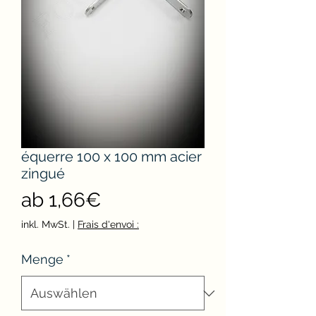
équerre 100 x 100 mm acier
zingué
Sale-
ab
1,66€
Preis
inkl. MwSt.
|
Frais d'envoi :
Menge
*