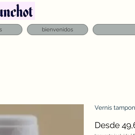
Teléfono: 03 29 06 61 50
qfounchot88@gmai
s
bienvenidos
Vernis tampon
Desde
49