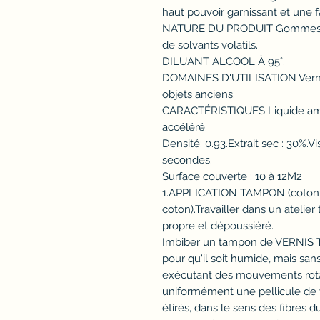
haut pouvoir garnissant et une fa
NATURE DU PRODUIT Gommes laq
de solvants volatils.
DILUANT ALCOOL À 95°.
DOMAINES D'UTILISATION Vernis
objets anciens.
CARACTÉRISTIQUES Liquide ambr
accéléré.
Densité: 0.93.Extrait sec : 30%.
secondes.
Surface couverte : 10 à 12M2
1.APPLICATION TAMPON (coton à
coton).Travailler dans un atelier
propre et dépoussiéré.
Imbiber un tampon de VERNIS 
pour qu'il soit humide, mais sans
exécutant des mouvements rotat
uniformément une pellicule de
étirés, dans le sens des fibres du