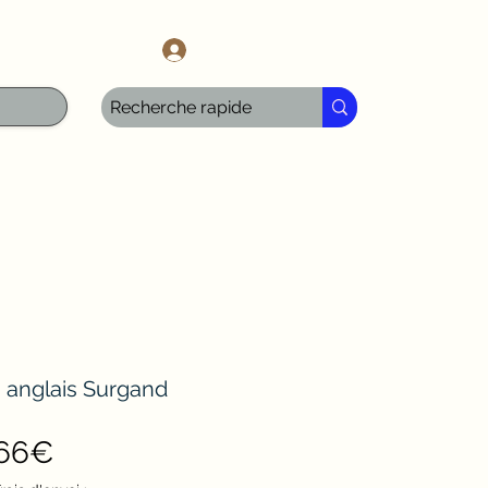
l.com
Iniciar sesión
 anglais Surgand
Precio
,66€