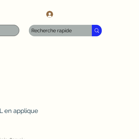
l.com
Iniciar sesión
L en applique
ecio