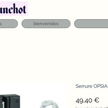
Teléfono: 03 29 06 61 50
qfounchot88@gmai
s
bienvenidos
Serrure OPSIA
Pr
49,40 €