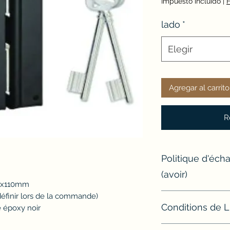
Impuesto incluido
|
F
lado
*
Elegir
Agregar al carrito
R
Politique d'éc
(avoir)
70x110mm
Si un article ne con
 définir lors de la commande)
Conditions de L
l'échanger ou d'e
é époxy noir
Modalités de retour
Sauf exceptions, t
Avant tout retour, l