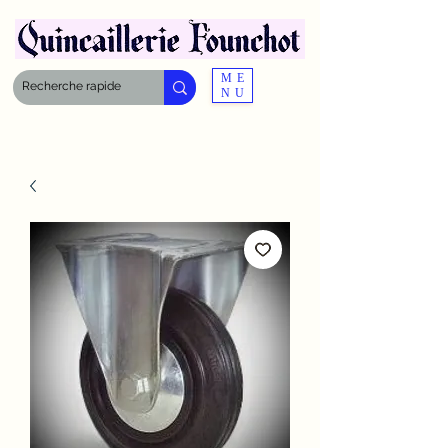
ME
NU