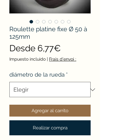
Roulette platine fixe Ø 50 à
125mm
Precio
Desde
6,77€
de
Impuesto incluido
|
Frais d'envoi :
oferta
diámetro de la rueda
*
Agregar al carrito
Realizar compra