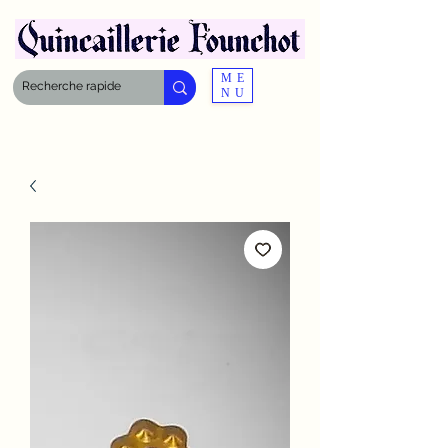
ME
NU