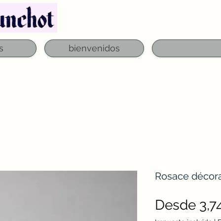
Teléfono: 03 29 06 61 50
qfounchot88@gmai
s
bienvenidos
Rosace décorat
Desde
3,7