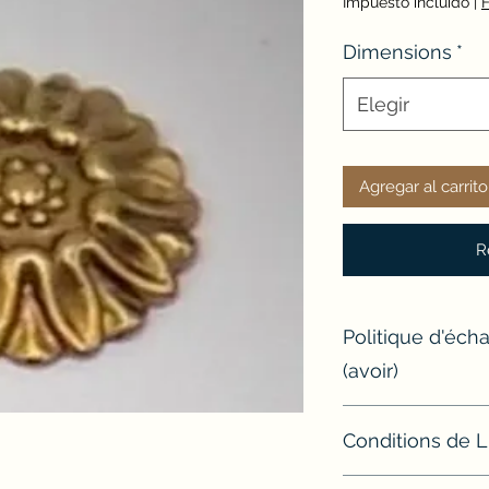
Impuesto incluido
|
F
Dimensions
*
Elegir
Agregar al carrito
R
Politique d'éc
(avoir)
Si un article ne con
Conditions de L
l'échanger ou d'e
Modalités de retour
Sauf exceptions, t
Avant tout retour, l