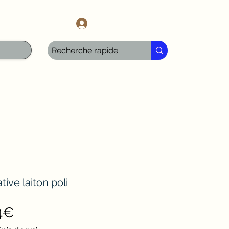
l.com
Iniciar sesión
ive laiton poli
Precio
4€