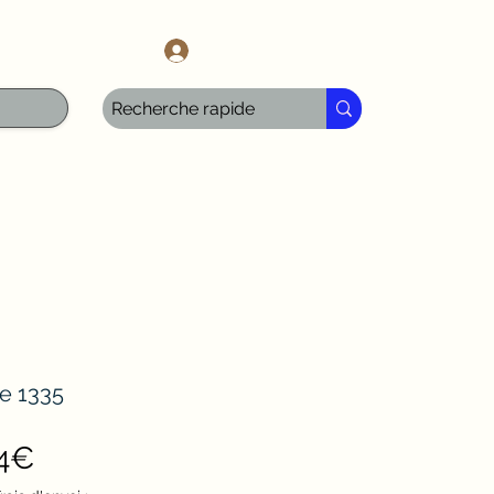
l.com
Iniciar sesión
e 1335
Precio
04€