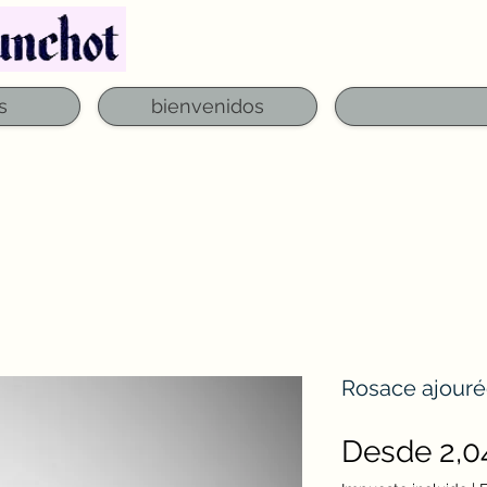
Teléfono: 03 29 06 61 50
qfounchot88@gmai
s
bienvenidos
Rosace ajouré
Desde
2,