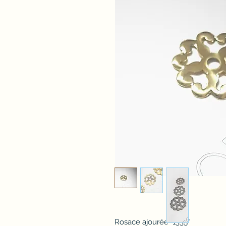
Rosace ajourée "1335"