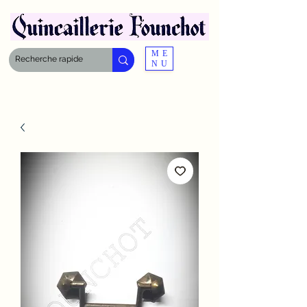
ME
NU