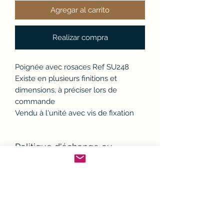
Agregar al carrito
Realizar compra
Poignée avec rosaces Ref SU248
Existe en plusieurs finitions et
dimensions, à préciser lors de
commande
Vendu à l'unité avec vis de fixation
Politique d'échange ou
remboursement (avoir)
Si un article ne convient pas, il est
Conditions de Livraison
possible de l'échanger ou d'en
demander le remboursement.
Sauf exceptions, toutes les
Modalités de retour :