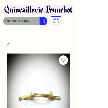
ME
NU