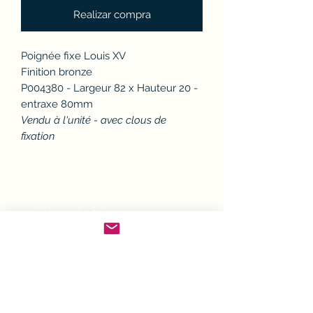
Realizar compra
Poignée fixe Louis XV
Finition bronze
P004380 - Largeur 82 x Hauteur 20 -
entraxe 80mm
Vendu à l'unité - avec clous de
fixation
Politique d'échange ou
remboursement (avoir)
Si un article ne convient pas, il est
Conditions de Livraison
possible de l'échanger ou d'en
demander le remboursement.
Sauf exceptions, toutes les