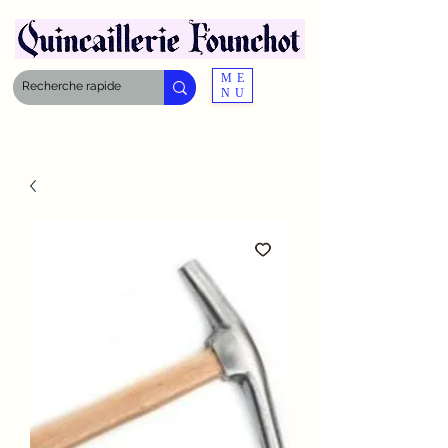
ME
NU