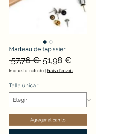
Marteau de tapissier
Precio
Precio
 57,76 € 
51,98 €
de
Impuesto incluido
|
Frais d'envoi :
oferta
Talla única
*
Agregar al carrito