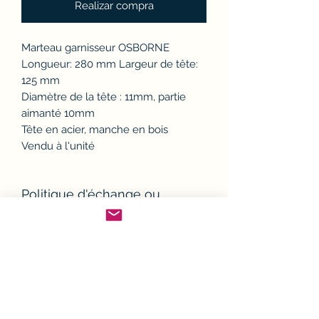
Realizar compra
Marteau garnisseur OSBORNE
Longueur: 280 mm Largeur de tête:
125 mm
Diamètre de la tête : 11mm, partie
aimanté 10mm
Tête en acier, manche en bois
Vendu à l'unité
Politique d'échange ou
remboursement (avoir)
Si un article ne convient pas, il est
Conditions de Livraison
possible de l'échanger ou d'en
demander le remboursement.
Sauf exceptions, toutes les
Modalités de retour :
Conditions Générales de
commandes sont expédiées par la
Avant tout retour, le client devra