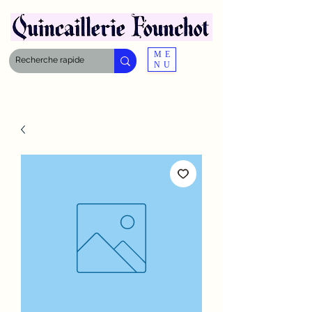
ME
NU