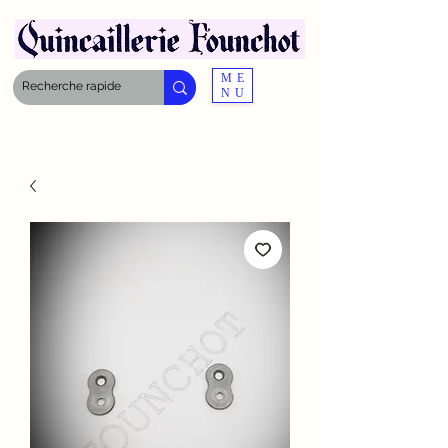
ME
NU