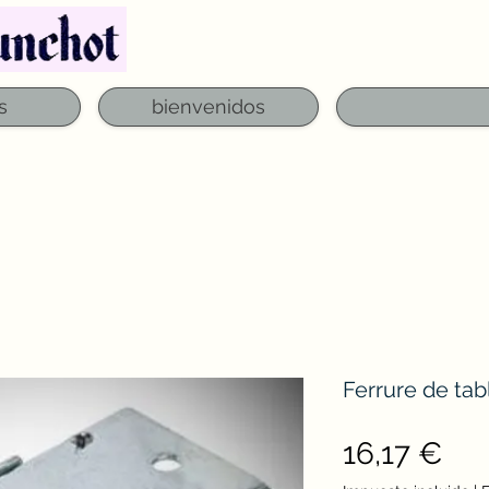
Teléfono: 03 29 06 61 50
qfounchot88@gmai
s
bienvenidos
Ferrure de tab
Pre
16,17 €