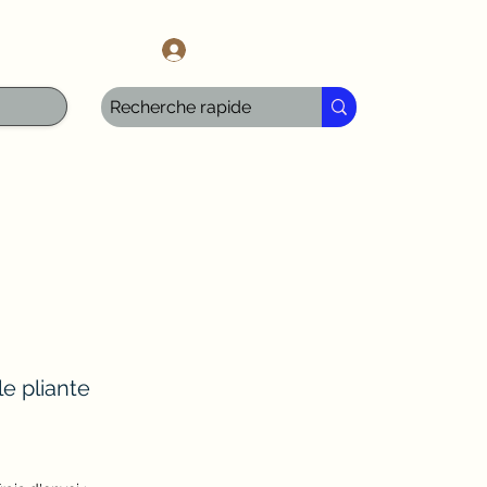
l.com
Iniciar sesión
le pliante
cio